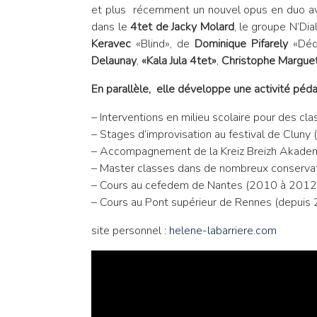
et plus récemment un nouvel opus en duo 
dans le
4tet de Jacky Molard
, le groupe N’Dia
Keravec
«Blind», de
Dominique Pifarely
«Déd
Delaunay
,
«Kala Jula 4tet»
,
Christophe Margue
En parallèle, elle développe une activité péd
– Interventions en milieu scolaire pour des 
– Stages d’improvisation au festival de Clu
– Accompagnement de la Kreiz Breizh Akade
– Master classes dans de nombreux conservato
– Cours au cefedem de Nantes (2010 à 201
– Cours au Pont supérieur de Rennes (depuis
site personnel :
helene-labarriere.com