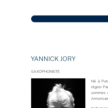
YANNICK JORY
SAXOPHONISTE
Né à Put
région Par
sommes di
Armoricain