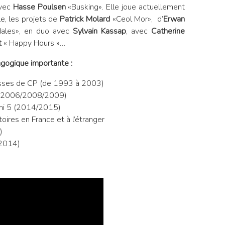
avec
Hasse Poulsen
«Busking». Elle joue actuellement
le, les projets de
Patrick Molard
«Ceol Mor», d’
Erwan
ales», en duo avec
Sylvain Kassap
, avec
Catherine
t
« Happy Hours »…
agogique importante :
classes de CP (de 1993 à 2003)
ny (2006/2008/2009)
mi 5 (2014/2015)
ires en France et à l’étranger
2)
 2014)