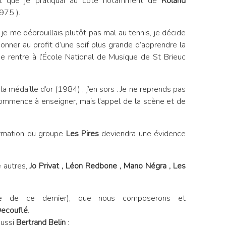
nt que je pratiquai au côté notamment de
R
oland
975 ).
je me débrouillais plutôt pas mal au tennis, je décide
onner au profit d’une soif plus grande d’apprendre la
Je rentre à l’École National de Musique de St Brieuc
a médaille d’or (1984) , j’en sors . Je ne reprends pas
e commence à enseigner, mais l’appel de la scène et de
formation du groupe
L
es Pires
deviendra une évidence
 autres,
Jo Privat , Léon Redbone , Mano Négra , Les
e de ce dernier), que nous composerons et
D
ecouflé
.
aussi
Bertrand Belin
: