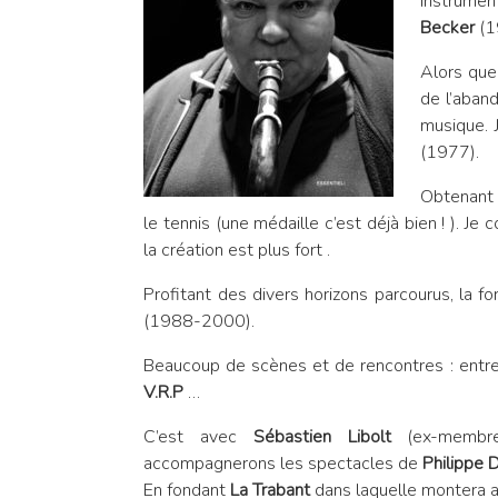
Instrume
Becker
(1
Alors que 
de l’aband
musique. 
(1977).
Obtenant l
le tennis (une médaille c’est déjà bien ! ). J
la création est plus fort .
Profitant des divers horizons parcourus, la 
(1988-2000).
Beaucoup de scènes et de rencontres : entre
V.R.P
…
C’est avec
Sébastien Libolt
(ex-membr
accompagnerons les spectacles de
Philippe 
En fondant
La Trabant
dans laquelle montera 