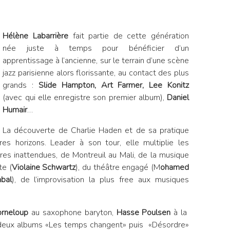
Hélène Labarrière
fait partie de cette génération
née juste à temps pour bénéficier d’un
apprentissage à l’ancienne, sur le terrain d’une scène
jazz parisienne alors florissante, au contact des plus
grands :
Slide Hampton, Art Farmer, Lee Konitz
(avec qui elle enregistre son premier album),
Daniel
Humair
…
La découverte de Charlie Haden et de sa pratique
res horizons. Leader à son tour, elle multiplie les
tres inattendues, de Montreuil au Mali, de la musique
te (
Violaine Schwartz
), du théâtre engagé (M
ohamed
bal
), de l’improvisation la plus free aux musiques
orneloup
au saxophone baryton,
Hasse Poulsen
à la
 deux albums «Les temps changent» puis «Désordre»